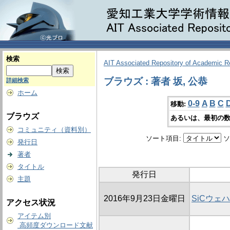
検索
AIT Associated Repository of Academic 
ブラウズ : 著者 坂, 公恭
詳細検索
ホーム
0-9
A
B
C
移動:
ブラウズ
あるいは、最初の数
コミュニティ（資料別）
ソート項目:
ソ
発行日
著者
タイトル
発行日
主題
2016年9月23日金曜日
SiCウェ
アクセス状況
アイテム別
高頻度ダウンロード文献