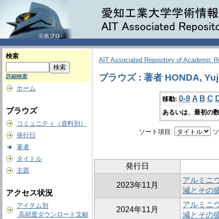
検索
AIT Associated Repository of Academic 
ブラウズ : 著者 HONDA, Yuj
詳細検索
ホーム
0-9
A
B
C
移動:
ブラウズ
あるいは、最初の数
コミュニティ（資料別）
ソート項目:
ソ
発行日
著者
タイトル
発行日
主題
アルミニ
2023年11月
減とその
アクセス状況
アルミニ
アイテム別
2024年11月
高頻度ダウンロード文献
減とその