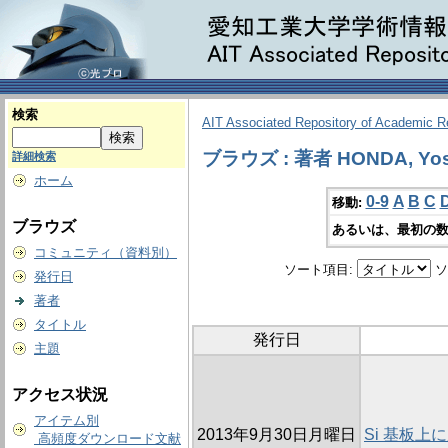
検索
AIT Associated Repository of Academic 
ブラウズ : 著者 HONDA, Yos
詳細検索
ホーム
0-9
A
B
C
移動:
ブラウズ
あるいは、最初の数
コミュニティ（資料別）
ソート項目:
ソ
発行日
著者
タイトル
発行日
主題
アクセス状況
アイテム別
2013年9月30日月曜日
Si 基板
高頻度ダウンロード文献