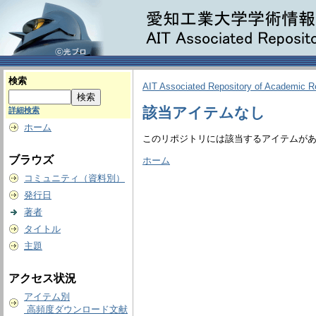
検索
AIT Associated Repository of Academic 
該当アイテムなし
詳細検索
ホーム
このリポジトリには該当するアイテムが
ブラウズ
ホーム
コミュニティ（資料別）
発行日
著者
タイトル
主題
アクセス状況
アイテム別
高頻度ダウンロード文献