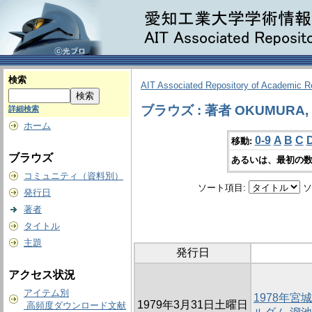
検索
AIT Associated Repository of Academic 
ブラウズ : 著者 OKUMURA, 
詳細検索
ホーム
0-9
A
B
C
移動:
ブラウズ
あるいは、最初の数
コミュニティ（資料別）
ソート項目:
ソ
発行日
著者
タイトル
主題
発行日
アクセス状況
アイテム別
1978年宮
1979年3月31日土曜日
高頻度ダウンロード文献