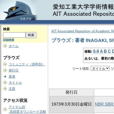
検索
AIT Associated Repository of Academic 
ブラウズ : 著者 INAGAKI, Shi
詳細検索
ホーム
0-9
A
B
C
移動:
ブラウズ
あるいは、最初の数
コミュニティ（資料別）
ソート項目:
ソ
発行日
著者
タイトル
主題
発行日
アクセス状況
1973年3月30日金曜日
NBR,S
アイテム別
高頻度ダウンロード文献