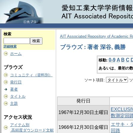
検索
AIT Associated Repository of Academic 
ブラウズ : 著者 深谷, 義勝
詳細検索
ホーム
0-9
A
B
C
移動:
ブラウズ
あるいは、最初の数
コミュニティ（資料別）
ソート項目:
ソ
発行日
著者
タイトル
発行日
主題
EXCLUS
1967年12月30日土曜日
数測定回路
アクセス状況
エサキ・
アイテム別
1966年12月30日金曜日
高頻度ダウンロード文献
回路