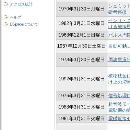
アクセス統計
シュミッ
1970年3月30日月曜日
礎考察(I)
ヘルプ
センサ・
1982年3月31日水曜日
DSpaceについて
ける発振
1968年12月1日日曜日
パルス周
1967年12月30日土曜日
自動可動コ
1973年3月30日金曜日
周波数選
植物枝葉
1992年3月31日火曜日
け上の増
1976年3月31日水曜日
信号処理
超音波モー
1988年3月31日木曜日
電動機の
1981年3月31日火曜日
電磁近接