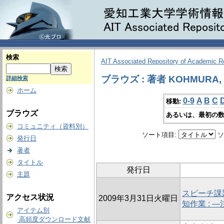
検索
AIT Associated Repository of Academic 
ブラウズ : 著者 KOHMURA, 
詳細検索
ホーム
0-9
A
B
C
移動:
ブラウズ
あるいは、最初の数
コミュニティ（資料別）
ソート項目:
ソ
発行日
著者
タイトル
発行日
主題
スピーチ課
アクセス状況
2009年3月31日火曜日
知作業 : 
アイテム別
高頻度ダウンロード文献