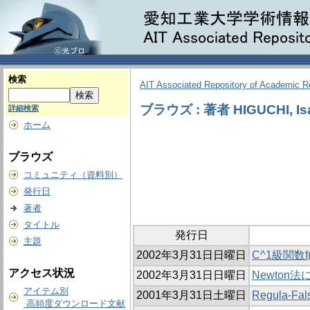
検索
AIT Associated Repository of Academic 
ブラウズ : 著者 HIGUCHI, Is
詳細検索
ホーム
ブラウズ
コミュニティ（資料別）
発行日
著者
タイトル
発行日
主題
2002年3月31日日曜日
C^1級関数
アクセス状況
2002年3月31日日曜日
Newto
アイテム別
2001年3月31日土曜日
Regula
高頻度ダウンロード文献