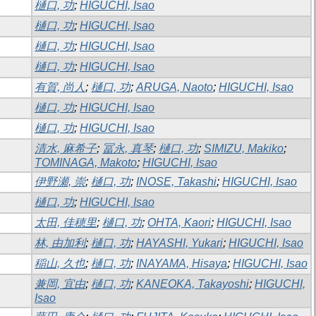
樋口, 功
;
HIGUCHI, Isao
樋口, 功
;
HIGUCHI, Isao
樋口, 功
;
HIGUCHI, Isao
樋口, 功
;
HIGUCHI, Isao
有賀, 尚人
;
樋口, 功
;
ARUGA, Naoto
;
HIGUCHI, Isao
樋口, 功
;
HIGUCHI, Isao
樋口, 功
;
HIGUCHI, Isao
清水, 麻希子
;
冨永, 真琴
;
樋口, 功
;
SIMIZU, Makiko
;
TOMINAGA, Makoto
;
HIGUCHI, Isao
伊野瀬, 崇
;
樋口, 功
;
INOSE, Takashi
;
HIGUCHI, Isao
樋口, 功
;
HIGUCHI, Isao
太田, 佳穂里
;
樋口, 功
;
OHTA, Kaori
;
HIGUCHI, Isao
林, 由加利
;
樋口, 功
;
HAYASHI, Yukari
;
HIGUCHI, Isao
稲山, 久也
;
樋口, 功
;
INAYAMA, Hisaya
;
HIGUCHI, Isao
兼岡, 宜由
;
樋口, 功
;
KANEOKA, Takayoshi
;
HIGUCHI,
Isao