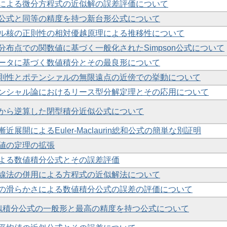
による微分方程式の近似解の誤差評価について
公式と同等の精度を持つ新台形公式について
ル核の正則性の相対優越原理による推移性について
分布点での関数値に基づく一般化されたSimpson公式について
ータに基づく数値積分とその最良形について
則性とポテンシァルの無限遠点の近傍での挙動について
ンシャル論におけるリース型分解定理とその応用について
から逆算した閉型積分近似公式について
近展開によるEuler-Maclaurin総和公式の簡単な別証明
値の定理の拡張
よる数値積分公式とその誤差評価
線法の併用による方程式の近似解法について
の滑らかさによる数値積分公式の誤差の評価について
似積分公式の一般形と最高の精度を持つ公式について