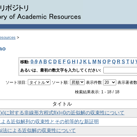
Resources
>
ao
0-9
A
B
C
D
E
F
G
H
I
J
K
L
M
N
O
P
Q
R
S
T
U
移動:
あるいは、最初の数文字を入力してください:
ソート項目:
ソート順:
表示件数
表示著者数
検索結果表示: 1 - 18 / 18
タイトル
f(x)に対する非線形方程式f(x)=0の近似解の収束性について
n法による近似解列の収束性とその初等的な新証明
-Falsi法による近似解の収束性について