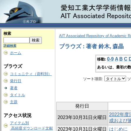
検索
AIT Associated Repository of Academic 
ブラウズ : 著者 鈴木, 森晶
詳細検索
ホーム
0-9
A
B
C
移動:
ブラウズ
あるいは、最初の数
コミュニティ（資料別）
ソート項目:
ソ
発行日
著者
タイトル
主題
発行日
2022年
アクセス状況
2023年10月31日火曜日
成および
アイテム別
高頻度ダウンロード文献
2023年10月31日火曜日
はじめに