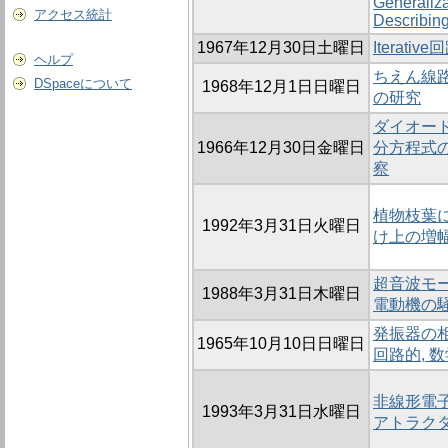
Generaliza
アクセス統計
Describin
1967年12月30日土曜日
Iterati
ヘルプ
ちえん線
DSpaceについて
1968年12月1日日曜日
の研究
ダイオード
1966年12月30日金曜日
分方程式の
察
植物枝葉
1992年3月31日火曜日
け上の増
超音波モー
1988年3月31日木曜日
電動機の
発振器の相
1965年10月10日日曜日
回路的, 
非線形電
1993年3月31日水曜日
アトラク