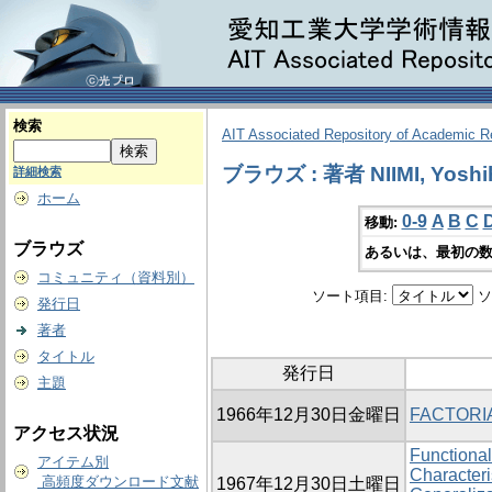
検索
AIT Associated Repository of Academic 
ブラウズ : 著者 NIIMI, Yoshi
詳細検索
ホーム
0-9
A
B
C
移動:
ブラウズ
あるいは、最初の数
コミュニティ（資料別）
ソート項目:
ソ
発行日
著者
タイトル
発行日
主題
1966年12月30日金曜日
FACTOR
アクセス状況
Functional
アイテム別
Characteri
高頻度ダウンロード文献
1967年12月30日土曜日