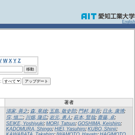
English
V
W
X
Y
Z
:
著者
清家, 善之
;
森, 竜雄
;
五島, 敬史郎
;
門村, 新吾
;
日永, 康博
;
窪, 慎二
;
川畑, 隆広
;
岩元, 勇人
;
萩本, 賢哉
;
齋藤, 卓
;
SEIKE, Yoshiyuki
;
MORI, Tatsuo
;
GOSHIMA, Keishiro
;
KADOMURA, Shingo
;
HIEI, Yasuhiro
;
KUBO, Shinji
;
KAWABATA, Takahiro
;
IWAMOTO, Hayato
;
HAGIMOTO,