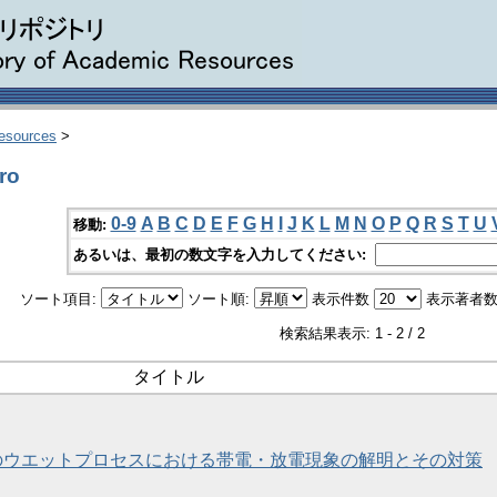
Resources
>
ro
0-9
A
B
C
D
E
F
G
H
I
J
K
L
M
N
O
P
Q
R
S
T
U
移動:
あるいは、最初の数文字を入力してください:
ソート項目:
ソート順:
表示件数
表示著者数
検索結果表示: 1 - 2 / 2
タイトル
のウエットプロセスにおける帯電・放電現象の解明とその対策