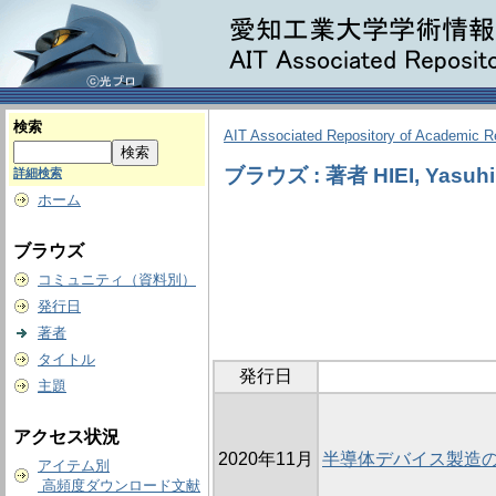
検索
AIT Associated Repository of Academic 
ブラウズ : 著者 HIEI, Yasuhi
詳細検索
ホーム
ブラウズ
コミュニティ（資料別）
発行日
著者
タイトル
発行日
主題
アクセス状況
2020年11月
半導体デバイス製造
アイテム別
高頻度ダウンロード文献