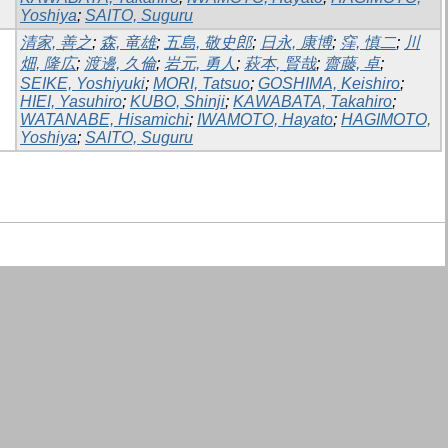
Yoshiya
;
SAITO, Suguru
清家, 善之
;
森, 竜雄
;
五島, 敬史郎
;
日永, 康博
;
窪, 慎二
;
川
畑, 隆広
;
渡邊, 久倫
;
岩元, 勇人
;
萩本, 賢哉
;
齋藤, 卓
;
SEIKE, Yoshiyuki
;
MORI, Tatsuo
;
GOSHIMA, Keishiro
;
HIEI, Yasuhiro
;
KUBO, Shinji
;
KAWABATA, Takahiro
;
WATANABE, Hisamichi
;
IWAMOTO, Hayato
;
HAGIMOTO,
Yoshiya
;
SAITO, Suguru