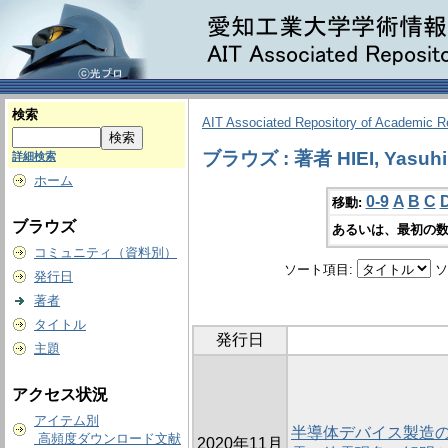
検索
AIT Associated Repository of Academic 
ブラウズ : 著者 HIEI, Yasuhi
詳細検索
ホーム
0-9
A
B
C
移動:
ブラウズ
あるいは、最初の数
コミュニティ（資料別）
ソート項目:
ソ
発行日
著者
タイトル
発行日
主題
アクセス状況
アイテム別
半導体デバイス製造
高頻度ダウンロード文献
2020年11月