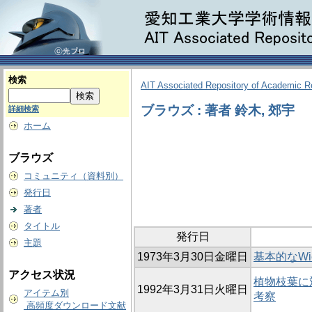
検索
AIT Associated Repository of Academic 
ブラウズ : 著者 鈴木, 郊宇
詳細検索
ホーム
ブラウズ
コミュニティ（資料別）
発行日
著者
タイトル
発行日
主題
1973年3月30日金曜日
基本的なWi
アクセス状況
植物枝葉に
1992年3月31日火曜日
アイテム別
考察
高頻度ダウンロード文献