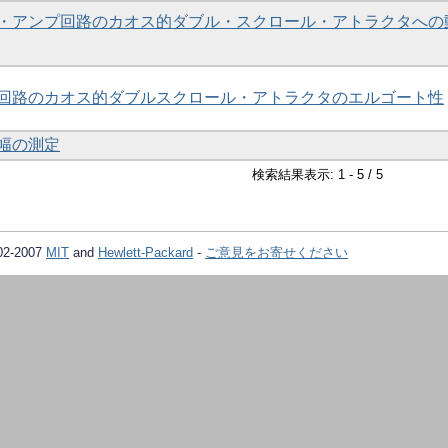
・アンプ回路のカオス的ダブル・スクロール・アトラクタへの
回路のカオス的ダブルスクロール・アトラクタのエルゴート性
幅の測定
検索結果表示: 1 - 5 / 5
02-2007
MIT
and
Hewlett-Packard
-
ご意見をお寄せください