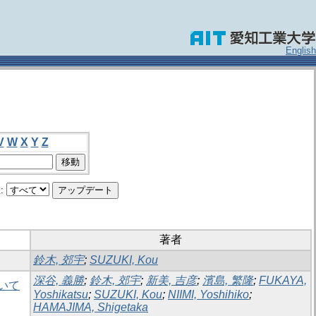
English
V
W
X
Y
Z
:
著者
鈴木, 郊宇
;
SUZUKI, Kou
深谷, 義勝
;
鈴木, 郊宇
;
新美, 吉彦
;
濱島, 繁隆
;
FUKAYA,
いて
Yoshikatsu
;
SUZUKI, Kou
;
NIIMI, Yoshihiko
;
HAMAJIMA, Shigetaka