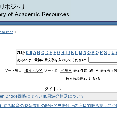
Resources
>
0-9
A
B
C
D
E
F
G
H
I
J
K
L
M
N
O
P
Q
R
S
T
U
移動:
あるいは、最初の数文字を入力してください:
ソート項目:
ソート順:
表示件数
表示著者数
検索結果表示: 1 - 5 / 5
タイトル
en Bridge回路による超低周波発振器について
対する騒音の減音作用の部分的見掛け上の増幅的振る舞いにつ