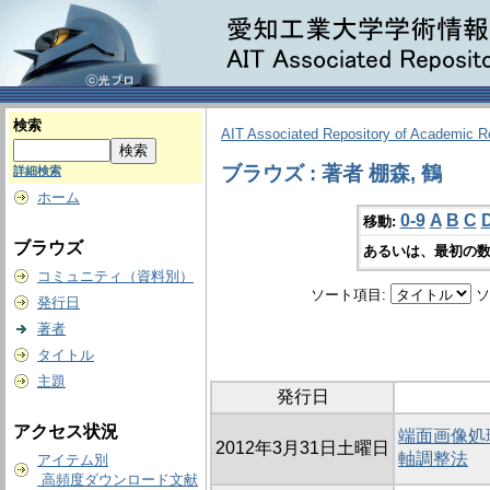
検索
AIT Associated Repository of Academic 
ブラウズ : 著者 棚森, 鶴
詳細検索
ホーム
0-9
A
B
C
移動:
ブラウズ
あるいは、最初の数
コミュニティ（資料別）
ソート項目:
ソ
発行日
著者
タイトル
主題
発行日
アクセス状況
端面画像処
2012年3月31日土曜日
軸調整法
アイテム別
高頻度ダウンロード文献