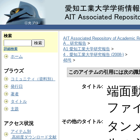
検索
AIT Associated Repository of Academic 
A．研究報告
>
A1 愛知工業大学研究報告
>
詳細検索
4．愛知工業大学研究報告 (2008-)
>
ホーム
48号
>
ブラウズ
このアイテムの引用には次の識
コミュニティ（資料別）
タイトル:
発行日
端面
著者
タイトル
ファ
主題
その他のタイトル:
タンメ
アクセス状況
アイテム別
高頻度ダウンロード文献