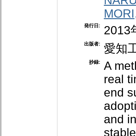
NARU
MORI
発行日:
201
出版者:
愛知
A met
抄録:
real t
end su
adopti
and i
stable