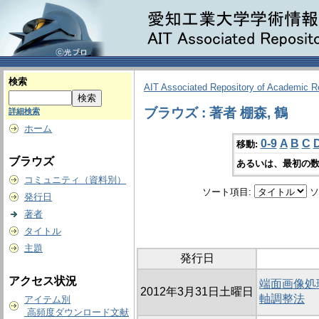
検索
AIT Associated Repository of Academic 
ブラウズ : 著者 棚森, 鶴
詳細検索
ホーム
0-9
A
B
C
移動:
ブラウズ
あるいは、最初の数
コミュニティ（資料別）
ソート項目:
ソ
発行日
著者
タイトル
主題
発行日
アクセス状況
端面画像処
2012年3月31日土曜日
軸調整法
アイテム別
高頻度ダウンロード文献