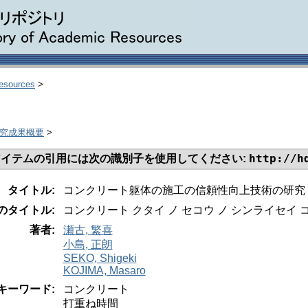
Resources
>
研究成果概要
>
http://h
イテムの引用には次の識別子を使用してください:
タイトル:
コンクリート躯体の施工の信頼性向上技術の研究
のタイトル:
コンクリート クタイ ノ セコウ ノ シンライセイ 
著者:
瀬古, 繁喜
小島, 正朗
SEKO, Shigeki
KOJIMA, Masaro
キーワード:
コンクリート
打重ね時間