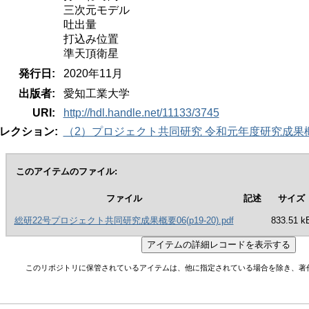
三次元モデル
吐出量
打込み位置
準天頂衛星
発行日:
2020年11月
出版者:
愛知工業大学
URI:
http://hdl.handle.net/11133/3745
レクション:
（2）プロジェクト共同研究 令和元年度研究成果
このアイテムのファイル:
ファイル
記述
サイズ
総研22号プロジェクト共同研究成果概要06(p19-20).pdf
833.51 k
このリポジトリに保管されているアイテムは、他に指定されている場合を除き、著