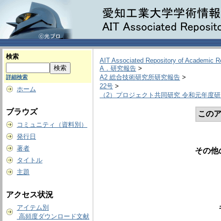
検索
AIT Associated Repository of Academic 
A．研究報告
>
A2 総合技術研究所研究報告
>
詳細検索
22号
>
ホーム
（2）プロジェクト共同研究 令和元年度
ブラウズ
このア
コミュニティ（資料別）
発行日
著者
その他
タイトル
主題
アクセス状況
アイテム別
高頻度ダウンロード文献