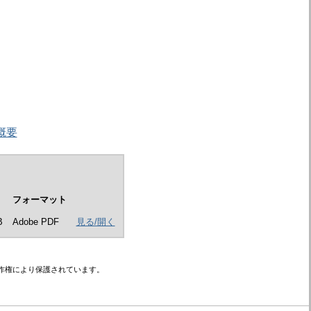
概要
フォーマット
B
Adobe PDF
見る/開く
作権により保護されています。