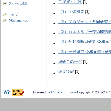
ご挨拶～目次
[1]
アクセス統計
（1）全体概要
[1]
ヘルプ
DSpaceについて
（2）プロジェクト共同研究
（3）新エネルギー技術開拓
（4）分野横断型研究 令和元
（5）一般研究 令和元年度研
総研この一年
[1]
編集後記
[1]
Powered by
DSpace Software
Copyright © 2002-2007