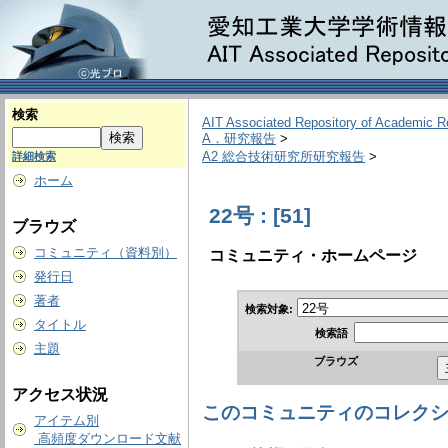
検索
AIT Associated Repository of Academic 
A．研究報告
>
A2 総合技術研究所研究報告
>
詳細検索
ホーム
22号 : [51]
ブラウズ
コミュニティ（資料別）
コミュニティ・ホームページ
発行日
著者
検索対象:
タイトル
検索語
主題
ブラウズ
アクセス状況
このコミュニティのコレク
アイテム別
高頻度ダウンロード文献