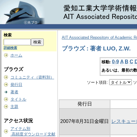
検索
AIT Associated Repository of Academic 
ブラウズ : 著者 LUO, Z.W.
詳細検索
ホーム
0-9
A
B
C
移動:
ブラウズ
あるいは、最初の数
コミュニティ（資料別）
ソート項目:
ソ
発行日
著者
タイトル
発行日
主題
アクセス状況
2007年8月31日金曜日
レスキュー
アイテム別
高頻度ダウンロード文献