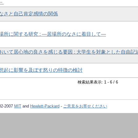
－
なさと自己肯定感情の関係
場所に関する研究 : ―居場所のなさに着目して―
おいて居心地の良さを感じる要因 : 大学生を対象とした自由記
想起に影響を及ぼす怒りの特徴の検討
検索結果表示: 1 - 6 / 6
02-2007
MIT
and
Hewlett-Packard
-
ご意見をお寄せください