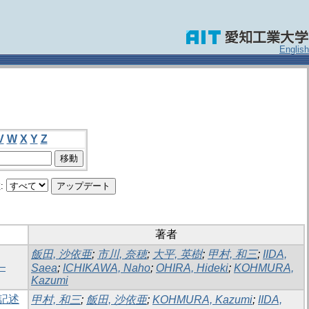
English
V
W
X
Y
Z
:
著者
飯田, 沙依亜
;
市川, 奈穂
;
大平, 英樹
;
甲村, 和三
;
IIDA,
―
Saea
;
ICHIKAWA, Naho
;
OHIRA, Hideki
;
KOHMURA,
Kazumi
記述
甲村, 和三
;
飯田, 沙依亜
;
KOHMURA, Kazumi
;
IIDA,