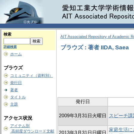
検索
AIT Associated Repository of Academic 
ブラウズ : 著者 IIDA, Saea
詳細検索
ホーム
ブラウズ
コミュニティ（資料別）
発行日
著者
タイトル
発行日
主題
2009年3月31日火曜日
スピーチ課
アクセス状況
アイテム別
家庭生活に
高頻度ダウンロード文献
2013年3月31日日曜日