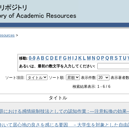
Resources
>
0-9
A
B
C
D
E
F
G
H
I
J
K
L
M
N
O
P
Q
R
S
T
U
移動:
あるいは、最初の数文字を入力してください:
ソート項目:
ソート順:
表示件数
表示著者数
検索結果表示: 1 - 6 / 6
タイトル
題における感情統制技法としての認知作業 : ―注意転換の効果
おいて居心地の良さを感じる要因 －大学生を対象とした自由