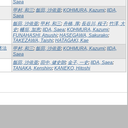
Saea
甲村, 和三
;
飯田, 沙依亜
;
KOHMURA, Kazumi
;
IIDA,
Saea
飯田, 沙依亜
;
甲村, 和三
;
舟橋, 厚
;
長谷川, 桜子
;
竹澤, 大
史
;
幡垣, 加恵
;
IIDA, Saea
;
KOHMURA, Kazumi
;
FUNAHASHI, Atsushi
;
HASEGAWA, Sakurako
;
TAKEZAWA, Taishi
;
HATAGAKI, Kae
述法
甲村, 和三
;
飯田, 沙依亜
;
KOHMURA, Kazumi
;
IIDA,
Saea
飯田, 沙依亜
;
田中, 健史朗
;
金子, 一史
;
IIDA, Saea
;
TANAKA, Kenshiro
;
KANEKO, Hitoshi