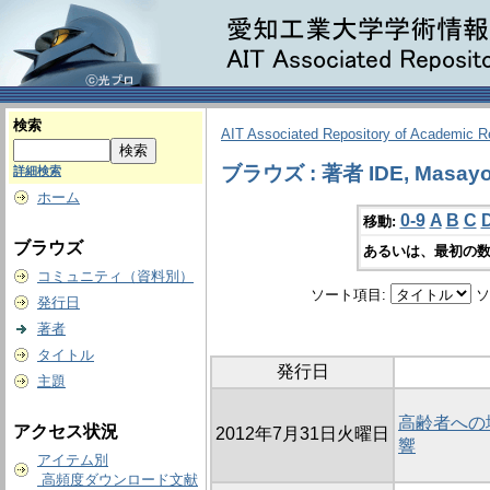
検索
AIT Associated Repository of Academic 
ブラウズ : 著者 IDE, Masayo
詳細検索
ホーム
0-9
A
B
C
移動:
ブラウズ
あるいは、最初の数
コミュニティ（資料別）
ソート項目:
ソ
発行日
著者
タイトル
発行日
主題
高齢者への
アクセス状況
2012年7月31日火曜日
響
アイテム別
高頻度ダウンロード文献