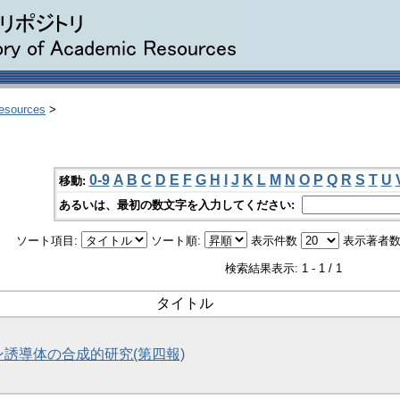
Resources
>
0-9
A
B
C
D
E
F
G
H
I
J
K
L
M
N
O
P
Q
R
S
T
U
移動:
あるいは、最初の数文字を入力してください:
ソート項目:
ソート順:
表示件数
表示著者数
検索結果表示: 1 - 1 / 1
タイトル
誘導体の合成的研究(第四報)