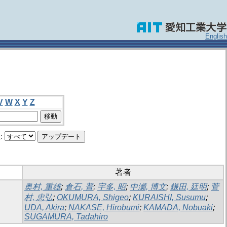
English
V
W
X
Y
Z
:
著者
奥村, 重雄
;
倉石, 普
;
宇多, 昭
;
中瀬, 博文
;
鎌田, 廷明
;
菅
村, 忠弘
;
OKUMURA, Shigeo
;
KURAISHI, Susumu
;
UDA, Akira
;
NAKASE, Hirobumi
;
KAMADA, Nobuaki
;
SUGAMURA, Tadahiro