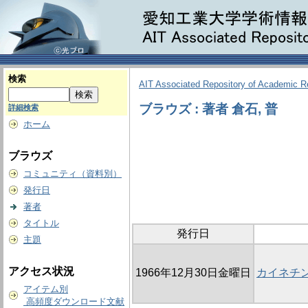
検索
AIT Associated Repository of Academic 
ブラウズ : 著者 倉石, 普
詳細検索
ホーム
ブラウズ
コミュニティ（資料別）
発行日
著者
タイトル
発行日
主題
アクセス状況
1966年12月30日金曜日
カイネチン
アイテム別
高頻度ダウンロード文献