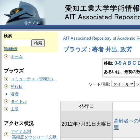
検索
AIT Associated Repository of Academic 
ブラウズ : 著者 井出, 政芳
詳細検索
ホーム
0-9
A
B
C
移動:
ブラウズ
あるいは、最初の数
コミュニティ（資料別）
ソート項目:
ソ
発行日
著者
タイトル
発行日
主題
高齢者への
アクセス状況
2012年7月31日火曜日
響
アイテム別
高頻度ダウンロード文献