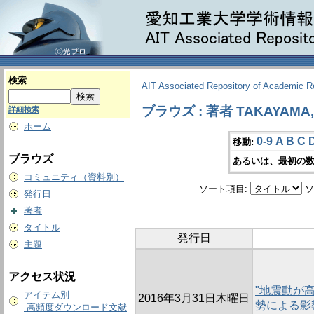
検索
AIT Associated Repository of Academic 
ブラウズ : 著者 TAKAYAMA, 
詳細検索
ホーム
0-9
A
B
C
移動:
ブラウズ
あるいは、最初の数
コミュニティ（資料別）
ソート項目:
ソ
発行日
著者
タイトル
発行日
主題
アクセス状況
"地震動が
アイテム別
2016年3月31日木曜日
勢による影
高頻度ダウンロード文献