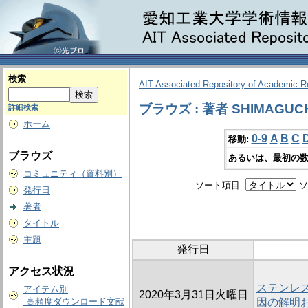
検索
AIT Associated Repository of Academic 
ブラウズ : 著者 SHIMAGUCHI,
詳細検索
ホーム
0-9
A
B
C
移動:
ブラウズ
あるいは、最初の数
コミュニティ（資料別）
ソート項目:
ソ
発行日
著者
タイトル
主題
発行日
アクセス状況
ステンレ
アイテム別
2020年3月31日火曜日
高頻度ダウンロード文献
因の解明