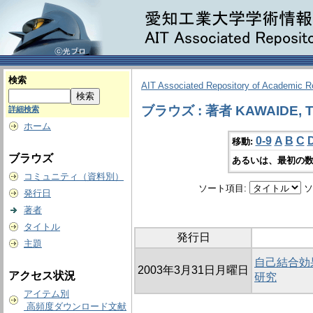
検索
AIT Associated Repository of Academic 
ブラウズ : 著者 KAWAIDE, To
詳細検索
ホーム
0-9
A
B
C
移動:
ブラウズ
あるいは、最初の数
コミュニティ（資料別）
ソート項目:
ソ
発行日
著者
タイトル
発行日
主題
自己結合効
2003年3月31日月曜日
アクセス状況
研究
アイテム別
高頻度ダウンロード文献