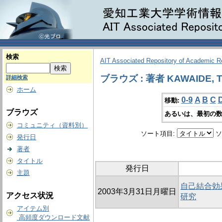
検索
AIT Associated Repository of Academic 
ブラウズ : 著者 KAWAIDE, To
詳細検索
ホーム
0-9
A
B
C
移動:
ブラウズ
あるいは、最初の数
コミュニティ（資料別）
ソート項目:
ソ
発行日
著者
タイトル
発行日
主題
自己結合効
2003年3月31日月曜日
アクセス状況
研究
アイテム別
高頻度ダウンロード文献