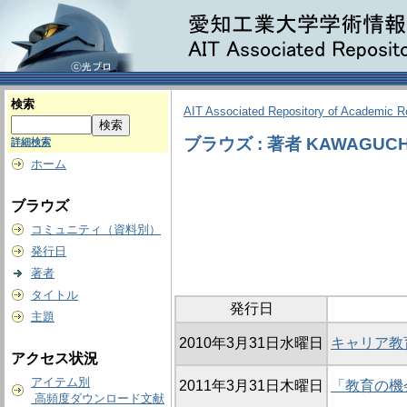
検索
AIT Associated Repository of Academic 
ブラウズ : 著者 KAWAGUCHI,
詳細検索
ホーム
ブラウズ
コミュニティ（資料別）
発行日
著者
タイトル
発行日
主題
2010年3月31日水曜日
キャリア教
アクセス状況
アイテム別
2011年3月31日木曜日
「教育の機
高頻度ダウンロード文献