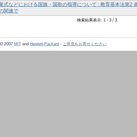
業式などにおける国旗・国歌の指導について : 教育基本法第2 
の関連で
検索結果表示: 1 - 3 / 3
02-2007
MIT
and
Hewlett-Packard
-
ご意見をお寄せください