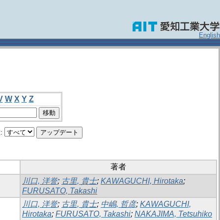
English
V
W
X
Y
Z
:
著者
川口, 洋誉
;
古里, 貴士
;
KAWAGUCHI, Hirotaka
;
FURUSATO, Takashi
川口, 洋誉
;
古里, 貴士
;
中嶋, 哲彦
;
KAWAGUCHI,
Hirotaka
;
FURUSATO, Takashi
;
NAKAJIMA, Tetsuhiko