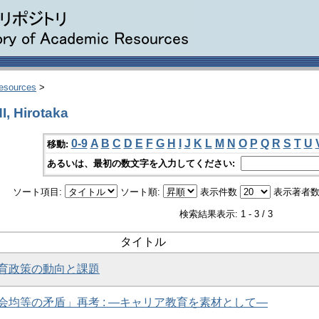
Resources
>
 Hirotaka
0-9
A
B
C
D
E
F
G
H
I
J
K
L
M
N
O
P
Q
R
S
T
U
移動:
あるいは、最初の数文字を入力してください:
ソート項目:
ソート順:
表示件数
表示著者数
検索結果表示: 1 - 3 / 3
タイトル
育政策の動向と課題
会均等の矛盾」再考 : ―キャリア教育を素材として―