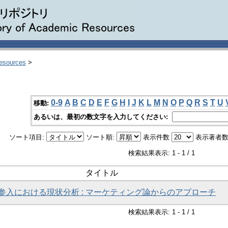
Resources
>
0-9
A
B
C
D
E
F
G
H
I
J
K
L
M
N
O
P
Q
R
S
T
U
移動:
あるいは、最初の数文字を入力してください:
ソート項目:
ソート順:
表示件数
表示著者数
検索結果表示: 1 - 1 / 1
タイトル
参入における現状分析 : マーケティング論からのアプローチ
検索結果表示: 1 - 1 / 1