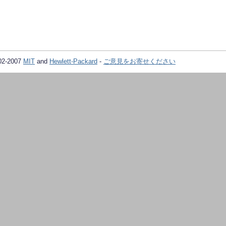
02-2007
MIT
and
Hewlett-Packard
-
ご意見をお寄せください