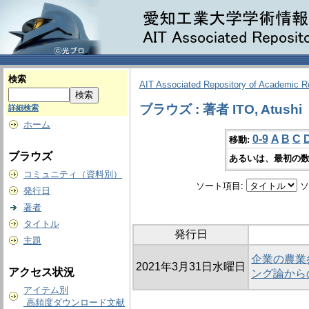
検索
AIT Associated Repository of Academic 
ブラウズ : 著者 ITO, Atushi
詳細検索
ホーム
0-9
A
B
C
移動:
ブラウズ
あるいは、最初の数
コミュニティ（資料別）
ソート項目:
ソ
発行日
著者
タイトル
発行日
主題
企業の農業
2021年3月31日水曜日
アクセス状況
ング論から
アイテム別
高頻度ダウンロード文献