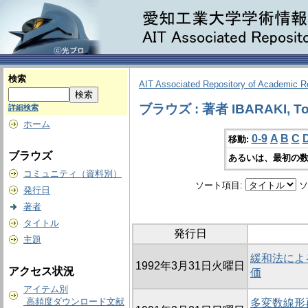
検索
AIT Associated Repository of Academic 
ブラウズ : 著者 IBARAKI, To
詳細検索
ホーム
0-9
A
B
C
移動:
ブラウズ
あるいは、最初の数
コミュニティ（資料別）
ソート項目:
ソ
発行日
著者
タイトル
発行日
主題
緩和法によ
1992年3月31日火曜日
アクセス状況
価
アイテム別
高頻度ダウンロード文献
多変数線形