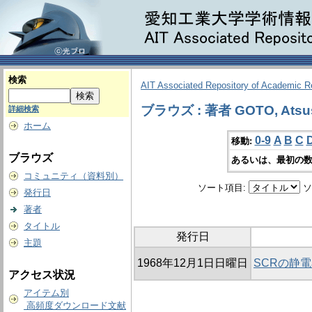
検索
AIT Associated Repository of Academic 
ブラウズ : 著者 GOTO, Atsu
詳細検索
ホーム
0-9
A
B
C
移動:
ブラウズ
あるいは、最初の数
コミュニティ（資料別）
ソート項目:
ソ
発行日
著者
タイトル
発行日
主題
1968年12月1日日曜日
SCRの静
アクセス状況
アイテム別
高頻度ダウンロード文献