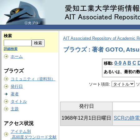
検索
AIT Associated Repository of Academic 
ブラウズ : 著者 GOTO, Atsu
詳細検索
ホーム
0-9
A
B
C
移動:
ブラウズ
あるいは、最初の数
コミュニティ（資料別）
ソート項目:
ソ
発行日
著者
タイトル
発行日
主題
1968年12月1日日曜日
SCRの静
アクセス状況
アイテム別
高頻度ダウンロード文献