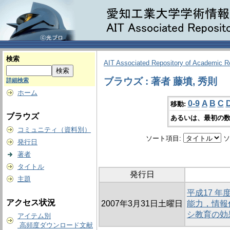
検索
AIT Associated Repository of Academic 
ブラウズ : 著者 藤墳, 秀則
詳細検索
ホーム
0-9
A
B
C
移動:
ブラウズ
あるいは、最初の数
コミュニティ（資料別）
ソート項目:
ソ
発行日
著者
タイトル
発行日
主題
平成17 
アクセス状況
2007年3月31日土曜日
能力，情報
シ教育の効
アイテム別
高頻度ダウンロード文献