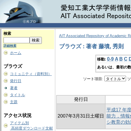
検索
AIT Associated Repository of Academic 
ブラウズ : 著者 藤墳, 秀則
詳細検索
ホーム
0-9
A
B
C
移動:
ブラウズ
あるいは、最初の数
コミュニティ（資料別）
ソート項目:
ソ
発行日
著者
タイトル
発行日
主題
平成17 
アクセス状況
2007年3月31日土曜日
能力，情報
シ教育の効
アイテム別
高頻度ダウンロード文献