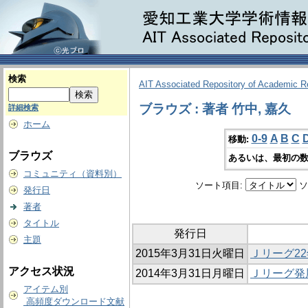
検索
AIT Associated Repository of Academic 
ブラウズ : 著者 竹中, 嘉久
詳細検索
ホーム
0-9
A
B
C
移動:
ブラウズ
あるいは、最初の数
コミュニティ（資料別）
ソート項目:
ソ
発行日
著者
タイトル
発行日
主題
2015年3月31日火曜日
Ｊリーグ2
アクセス状況
2014年3月31日月曜日
Ｊリーグ発
アイテム別
高頻度ダウンロード文献