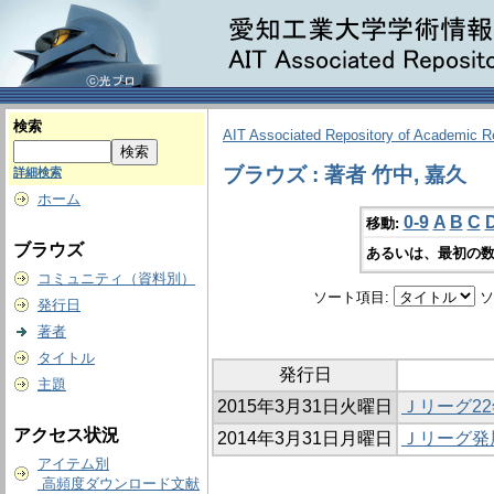
検索
AIT Associated Repository of Academic 
ブラウズ : 著者 竹中, 嘉久
詳細検索
ホーム
0-9
A
B
C
移動:
ブラウズ
あるいは、最初の数
コミュニティ（資料別）
ソート項目:
ソ
発行日
著者
タイトル
発行日
主題
2015年3月31日火曜日
Ｊリーグ2
アクセス状況
2014年3月31日月曜日
Ｊリーグ発
アイテム別
高頻度ダウンロード文献