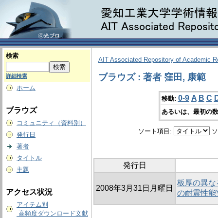
検索
AIT Associated Repository of Academic 
ブラウズ : 著者 窪田, 康範
詳細検索
ホーム
0-9
A
B
C
移動:
ブラウズ
あるいは、最初の数
コミュニティ（資料別）
ソート項目:
ソ
発行日
著者
タイトル
発行日
主題
板厚の異な
2008年3月31日月曜日
アクセス状況
の耐震性能
アイテム別
高頻度ダウンロード文献