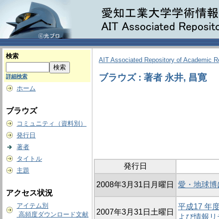
検索
AIT Associated Repository of Academic 
ブラウズ : 著者 永井, 昌寛
詳細検索
ホーム
ブラウズ
コミュニティ（資料別）
発行日
著者
タイトル
発行日
主題
2008年3月31日月曜日
愛・地球博
アクセス状況
アイテム別
平成17 
2007年3月31日土曜日
高頻度ダウンロード文献
よび情報リ