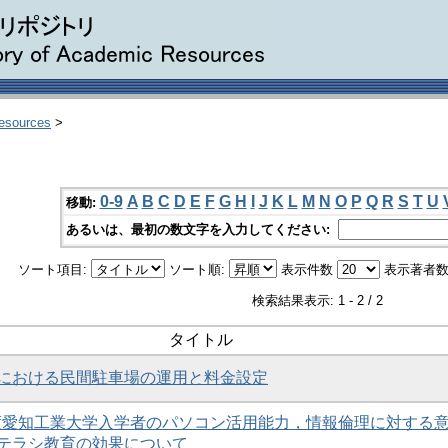
Resources
>
0-9
A
B
C
D
E
F
G
H
I
J
K
L
M
N
O
P
Q
R
S
T
U
移動:
あるいは、最初の数文字を入力してください:
ソート項目:
ソート順:
表示件数
表示著者数
検索結果表示: 1 - 2 / 2
タイトル
における民間駐車場の運用と料金設定
年度愛知工業大学入学者のパソコン活用能力，情報倫理に対する
テラシ教育の効果について