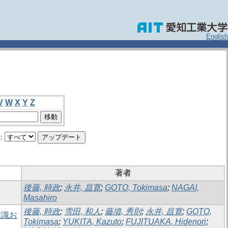
English
V
W
X
Y
Z
:
著者
後藤, 時政
;
永井, 昌寛
;
GOTO, Tokimasa
;
NAGAI,
Masahiro
後藤, 時政
;
雪田, 和人
;
藤墳, 秀則
;
永井, 昌寛
;
GOTO,
意識お
Tokimasa
;
YUKITA, Kazuto
;
FUJITUAKA, Hidenori
;