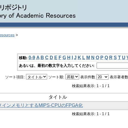
Resources
>
0-9
A
B
C
D
E
F
G
H
I
J
K
L
M
N
O
P
Q
R
S
T
U
移動:
あるいは、最初の数文字を入力してください:
ソート項目:
ソート順:
表示件数
表示著者数
検索結果表示: 1 - 1 / 1
タイトル
メインメモリとするMIPS-CPUのFPGA化
検索結果表示: 1 - 1 / 1