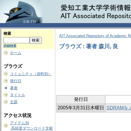
検索
AIT Associated Repository of Academic 
ブラウズ : 著者 森川, 良
詳細検索
ホーム
ブラウズ
コミュニティ（資料別）
発行日
著者
タイトル
発行日
主題
2005年3月31日木曜日
SDRAMを
アクセス状況
アイテム別
高頻度ダウンロード文献