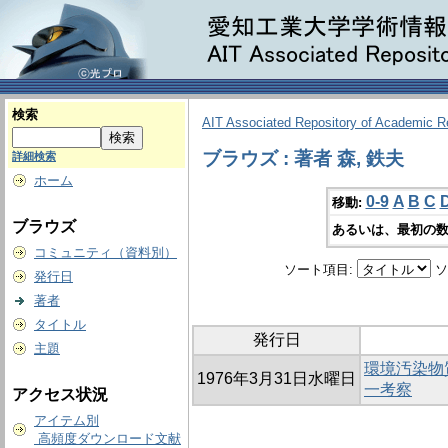
検索
AIT Associated Repository of Academic 
ブラウズ : 著者 森, 鉄夫
詳細検索
ホーム
0-9
A
B
C
移動:
ブラウズ
あるいは、最初の数
コミュニティ（資料別）
ソート項目:
ソ
発行日
著者
タイトル
発行日
主題
環境汚染物
1976年3月31日水曜日
一考察
アクセス状況
アイテム別
高頻度ダウンロード文献