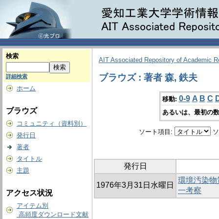
検索
AIT Associated Repository of Academic 
ブラウズ : 著者 森, 鉄夫
詳細検索
ホーム
0-9
A
B
C
移動:
ブラウズ
あるいは、最初の数
コミュニティ（資料別）
ソート項目:
ソ
発行日
著者
タイトル
発行日
主題
環境汚染物
1976年3月31日水曜日
一考察
アクセス状況
アイテム別
高頻度ダウンロード文献