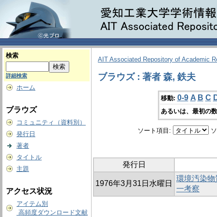
検索
AIT Associated Repository of Academic 
ブラウズ : 著者 森, 鉄夫
詳細検索
ホーム
0-9
A
B
C
移動:
ブラウズ
あるいは、最初の数
コミュニティ（資料別）
ソート項目:
ソ
発行日
著者
タイトル
発行日
主題
環境汚染物
1976年3月31日水曜日
一考察
アクセス状況
アイテム別
高頻度ダウンロード文献