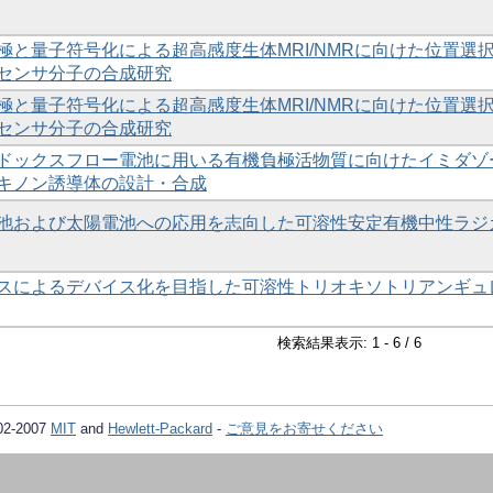
極と量子符号化による超高感度生体MRI/NMRに向けた位置選
センサ分子の合成研究
極と量子符号化による超高感度生体MRI/NMRに向けた位置選
センサ分子の合成研究
ドックスフロー電池に用いる有機負極活物質に向けたイミダゾ
キノン誘導体の設計・合成
池および太陽電池への応用を志向した可溶性安定有機中性ラジ
スによるデバイス化を目指した可溶性トリオキソトリアンギュ
検索結果表示: 1 - 6 / 6
02-2007
MIT
and
Hewlett-Packard
-
ご意見をお寄せください