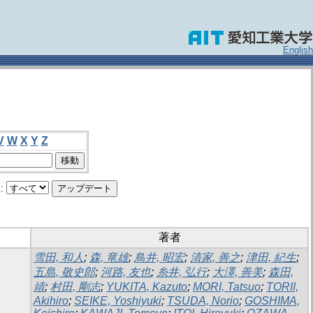
English
V
W
X
Y
Z
:
著者
雪田, 和人
;
森, 竜雄
;
鳥井, 昭宏
;
清家, 善之
;
津田, 紀生
;
五島, 敬史郎
;
河路, 友也
;
糸井, 弘行
;
大澤, 善美
;
森田,
靖
;
村田, 剛志
;
YUKITA, Kazuto
;
MORI, Tatsuo
;
TORII,
Akihiro
;
SEIKE, Yoshiyuki
;
TSUDA, Norio
;
GOSHIMA,