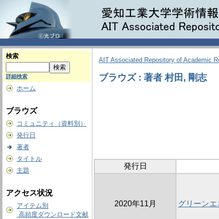
検索
AIT Associated Repository of Academic 
ブラウズ : 著者 村田, 剛志
詳細検索
ホーム
ブラウズ
コミュニティ（資料別）
発行日
著者
タイトル
発行日
主題
アクセス状況
2020年11月
グリーンエ
アイテム別
高頻度ダウンロード文献