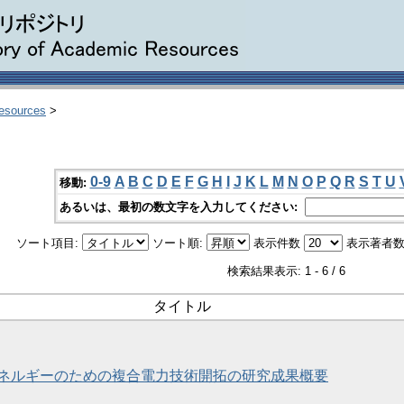
Resources
>
0-9
A
B
C
D
E
F
G
H
I
J
K
L
M
N
O
P
Q
R
S
T
U
移動:
あるいは、最初の数文字を入力してください:
ソート項目:
ソート順:
表示件数
表示著者数
検索結果表示: 1 - 6 / 6
タイトル
ネルギーのための複合電力技術開拓の研究成果概要