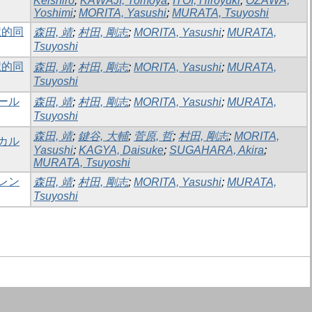
Keishiro
;
KAWAJI, Tomoya
;
ITOI, Hiroyuki
;
OZAWA,
Yoshimi
;
MORITA, Yasushi
;
MURATA, Tsuyoshi
択的同
森田, 靖
;
村田, 剛志
;
MORITA, Yasushi
;
MURATA,
Tsuyoshi
択的同
森田, 靖
;
村田, 剛志
;
MORITA, Yasushi
;
MURATA,
Tsuyoshi
ール
森田, 靖
;
村田, 剛志
;
MORITA, Yasushi
;
MURATA,
Tsuyoshi
森田, 靖
;
鍵谷, 大輔
;
菅原, 哲
;
村田, 剛志
;
MORITA,
カル
Yasushi
;
KAGYA, Daisuke
;
SUGAHARA, Akira
;
MURATA, Tsuyoshi
レン
森田, 靖
;
村田, 剛志
;
MORITA, Yasushi
;
MURATA,
Tsuyoshi