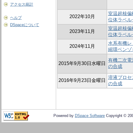
アクセス統計
室温超核偏
2022年10月
ヘルプ
位体ラベル
DSpaceについて
室温超核偏
2023年11月
位体ラベル
水系有機レ
2024年11月
縮環ベンゾ
有機二次電
2015年9月30日水曜日
の合成
溶液プロセ
2016年9月23日金曜日
の合成
Powered by
DSpace Software
Copyright © 20