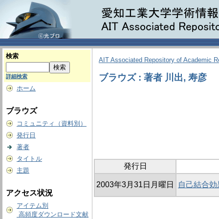
検索
AIT Associated Repository of Academic 
ブラウズ : 著者 川出, 寿彦
詳細検索
ホーム
ブラウズ
コミュニティ（資料別）
発行日
著者
タイトル
発行日
主題
2003年3月31日月曜日
自己結合効
アクセス状況
アイテム別
高頻度ダウンロード文献