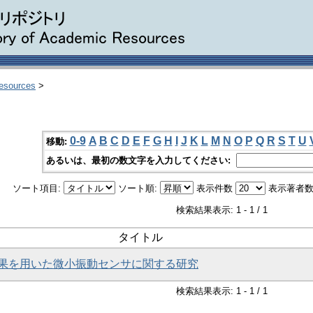
Resources
>
0-9
A
B
C
D
E
F
G
H
I
J
K
L
M
N
O
P
Q
R
S
T
U
移動:
あるいは、最初の数文字を入力してください:
ソート項目:
ソート順:
表示件数
表示著者数
検索結果表示: 1 - 1 / 1
タイトル
果を用いた微小振動センサに関する研究
検索結果表示: 1 - 1 / 1