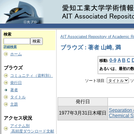
検索
AIT Associated Repository of Academic 
ブラウズ : 著者 山崎, 満
詳細検索
ホーム
0-9
A
B
C
移動:
ブラウズ
あるいは、最初の数
コミュニティ（資料別）
ソート項目:
ソ
発行日
著者
タイトル
発行日
主題
Separation 
1977年3月31日木曜日
Chemical St
アクセス状況
アイテム別
高頻度ダウンロード文献