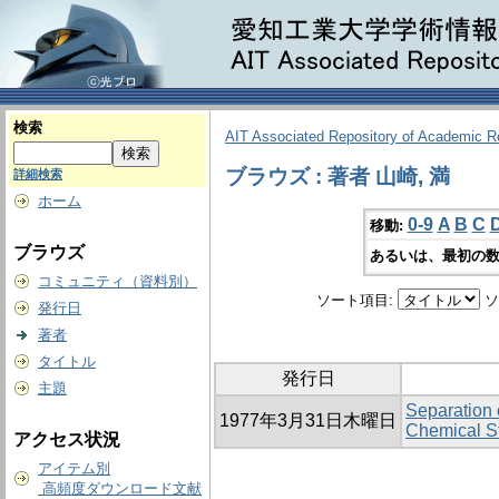
検索
AIT Associated Repository of Academic 
ブラウズ : 著者 山崎, 満
詳細検索
ホーム
0-9
A
B
C
移動:
ブラウズ
あるいは、最初の数
コミュニティ（資料別）
ソート項目:
ソ
発行日
著者
タイトル
発行日
主題
Separation 
1977年3月31日木曜日
Chemical St
アクセス状況
アイテム別
高頻度ダウンロード文献