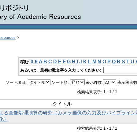
Resources
>
0-9
A
B
C
D
E
F
G
H
I
J
K
L
M
N
O
P
Q
R
S
T
U
移動:
あるいは、最初の数文字を入力してください:
ソート項目:
ソート順:
表示件数
表示著者数
検索結果表示: 1 - 1 / 1
タイトル
よる画像処理演算の研究（カメラ画像の入力及びパイプライン
化）
検索結果表示: 1 - 1 / 1