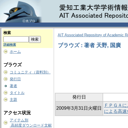
検索
AIT Associated Repository of Academic 
ブラウズ : 著者 天野, 国廣
詳細検索
ホーム
ブラウズ
コミュニティ（資料別）
発行日
著者
タイトル
発行日
主題
ＦＰＧＡに
2009年3月31日火曜日
による高速
アクセス状況
アイテム別
高頻度ダウンロード文献