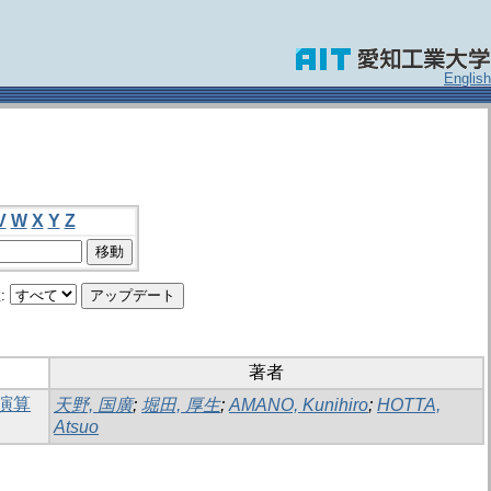
English
V
W
X
Y
Z
:
著者
演算
天野, 国廣
;
堀田, 厚生
;
AMANO, Kunihiro
;
HOTTA,
Atsuo