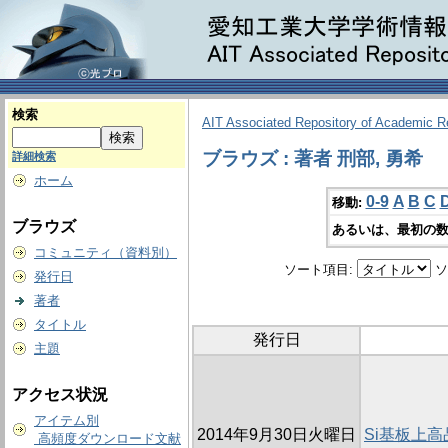
検索
AIT Associated Repository of Academic 
ブラウズ : 著者 刑部, 勇希
詳細検索
ホーム
0-9
A
B
C
移動:
ブラウズ
あるいは、最初の数
コミュニティ（資料別）
ソート項目:
ソ
発行日
著者
タイトル
発行日
主題
アクセス状況
アイテム別
2014年9月30日火曜日
Si基板上
高頻度ダウンロード文献